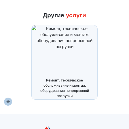
Другие
услуги
Ремонт, техническое
ументации для
обслуживание и монтаж
Термическ
техники на учет
оборудования непрерывной
погрузки