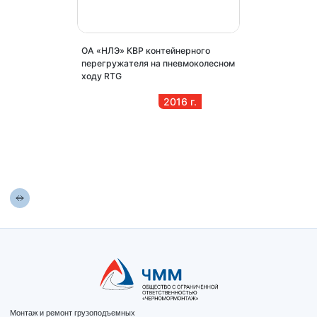
оты по ремонту
ОА «НЛЭ» КВР контейнерного
ГУП РК «КМП» Р
й козлового
перегружателя на пневмоколесном
кранов «Сокол» 
ходу RTG
2016
г.
2016
г.
Монтаж и ремонт грузоподъемных