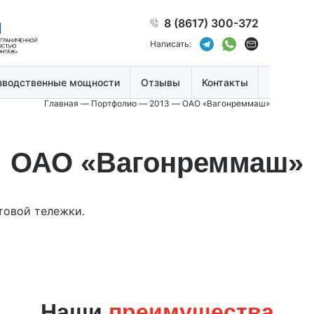
8 (8617) 300-372
Написать:
зводственные мощности
Отзывы
Контакты
Главная
—
Портфолио
—
2013
—
ОАО «Вагонреммаш»
ОАО «Вагонреммаш»
товой тележки.
Наши
преимущества