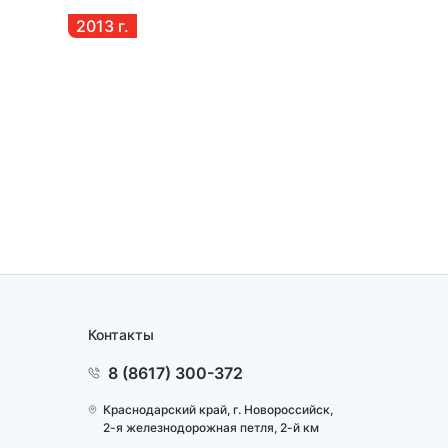
2013
г.
ОАО «НM
2013
г.
Контакты
8 (8617) 300-372
Краснодарский край, г. Новоросcийск,
2-я железнодорожная петля, 2-й км