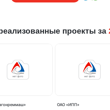
 реализованные проекты за
агонреммаш»
ОАО «ИПП»