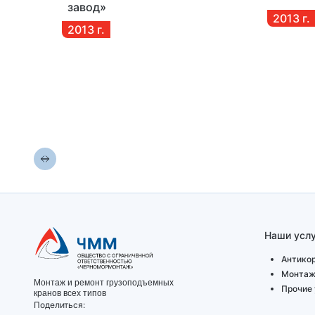
завод»
2013
г.
2013
г.
рт»
Наши услу
Антико
Монтаж
Монтаж и ремонт грузоподъемных
Прочие 
кранов всех типов
Поделиться: