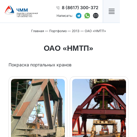
8 (8617) 300-372
Написать:
Главная
—
Портфолио
—
2013
—
ОАО «НMТП»
ОАО «НMТП»
Покраска портальных кранов