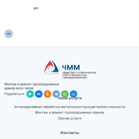
к Логистик»
ФГУП «ГУ
2013
г.
Монтаж и ремонт грузоподъемных
кранов всех типов
Поделиться:
Наши услуги
Антикоррозийная обработка металлоконструкций любой сложности
Монтаж и ремонт грузоподъемных кранов
Прочие услуги
Контакты