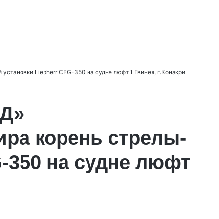
тановки Liebherr CBG-350 на судне люфт 1 Гвинея, г.Конакри
Д»
ира корень стрелы-
G-350 на судне люфт