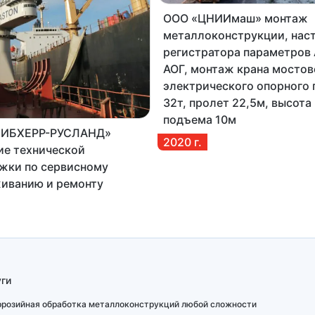
ООО «ЦНИИмаш» монтаж
металлоконструкции, нас
регистратора параметров
АОГ, монтаж крана мостов
электрического опорного 
32т, пролет 22,5м, высота
подъема 10м
ЛИБХЕРР-РУСЛАНД»
2020
г.
ие технической
жки по сервисному
иванию и ремонту
и LIEBHERR на судне
 5
ги
ррозийная обработка металлоконструкций любой сложности