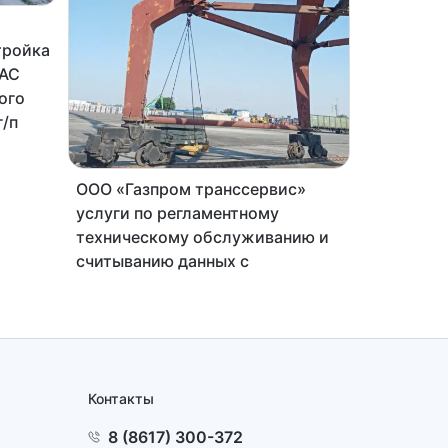
ООО «ЛИ
тройка
Работы по
 АС
комплект
ого
стрелы-к
г/п
установки
судне люф
2020
г.
ООО «Газпром транссервис»
услуги по регламентному
техническому обслуживанию и
считыванию данных с
регистратора параметров
приборов безопасности
подъемных сооружений
2020
г.
Контакты
8 (8617) 300-372