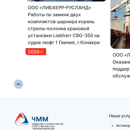
ООО «ЛИБХЕРР-РУСЛАНД»
Работы по замене двух
комплектов шарнира корень
стрелы-колонна крановой
установки Liebherr CBG-350 на
судне люфт 1 Гвинея, г.Конакри
2020
г.
вис»
ООО «
у
Оказан
ванию и
поддер
обслуж
ов
техник
Кавказ
2020
г.
Наши услу
Антико